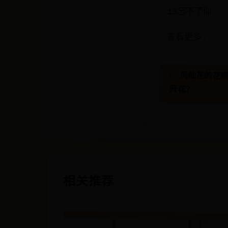
13忘不了你
查看更多...
← 凤仙花的花
开花？
相关推荐