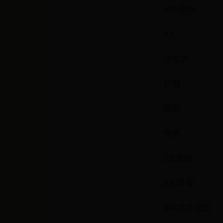
KTV歌曲
DJ
非主流
对唱
草原
粤语
1太阳花
2天降福
3中华茶道歌