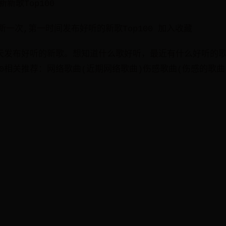
更新新歌Top100
新一次,第一时间发布好听的新歌Top100 加入收藏
0每天发布好听的新歌。想知道什么歌好听，最近有什么好听的歌
100相关推荐：网络歌曲(近期网络歌曲)伤感歌曲(伤感的歌曲