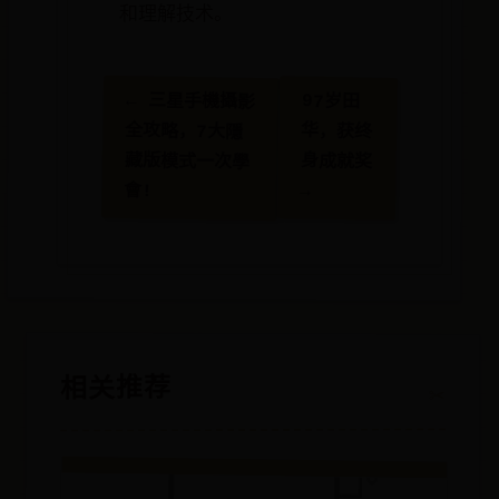
和理解技术。
← 三星手機攝影
97岁田
全攻略，7大隱
华，获终
藏版模式一次學
身成就奖
會!
→
相关推荐