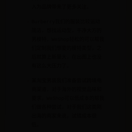
入为品牌带来了更多关注。
Burberry我们的服装比较运动
简洁，想找运动型，干净大方的
男模特，WeShop轻松的可以帮我
们定制我们想要的模特类型，之
后就算上新量大，在出图上也没
有这么大压力了。
某淘宝男装我们准备尝试跨境电
商渠道，对于海外的视觉品味和
要求，WeShop可以低成本的帮我
们做各种尝试，对于我们这类刚
出海的商家来说，试错成本很
低。