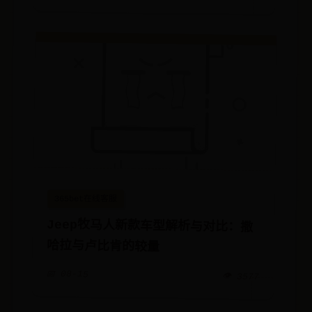
365bet在线客服
Jeep牧马人新款车型解析与对比：撒
哈拉与卢比肯的较量
📅 08-15
👁️ 3577