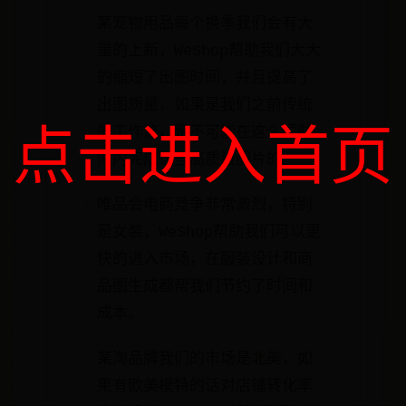
某宠物用品每个换季我们会有大
量的上新，WeShop帮助我们大大
的缩短了出图时间，并且提高了
出图质量，如果是我们之前传统
的工作流，是不可能在这么短时
点击进入首页
间内完成这些高质量图片的。
唯品会电商竞争非常激烈，特别
是女装，WeShop帮助我们可以更
快的进入市场，在服装设计和商
品图生成都帮我们节约了时间和
成本。
某淘品牌我们的市场是北美，如
果有欧美模特的话对店铺转化率