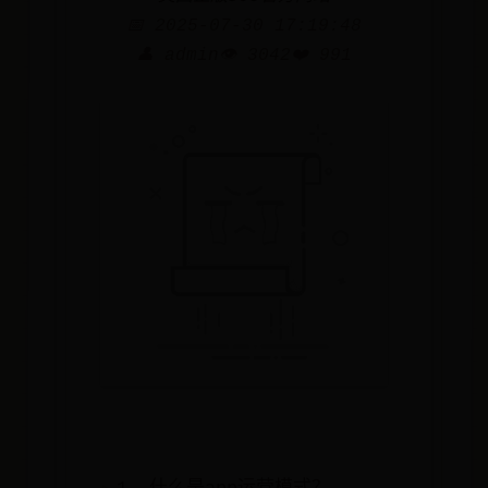
📅 2025-07-30 17:19:48
👤 admin
👁️ 3042
❤️ 991