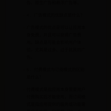
告、原生广告和悬浮广告等。
4. 广告模式的优缺点是什么？
广告模式的优点是可以让应用本
身免费，并且可以获得广告费
用。缺点是可能会影响用户体
验，尤其是过多、过于扰民的广
告。
5. 付费模式与订阅模式的区别
是什么？
付费模式是指应用本身需要用户
付费购买后才能使用，而订阅模
式是指应用提供的服务或功能需