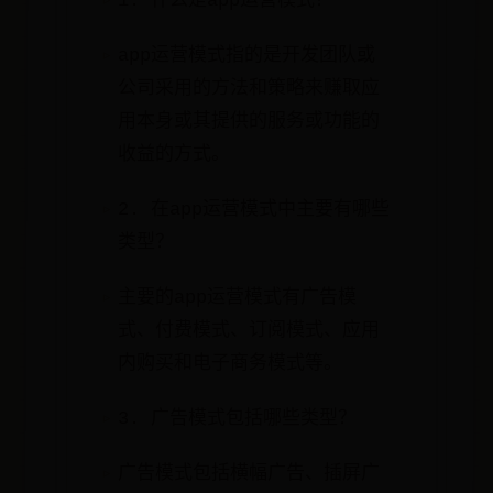
1. 什么是app运营模式？
app运营模式指的是开发团队或
公司采用的方法和策略来赚取应
用本身或其提供的服务或功能的
收益的方式。
2. 在app运营模式中主要有哪些
类型？
主要的app运营模式有广告模
式、付费模式、订阅模式、应用
内购买和电子商务模式等。
3. 广告模式包括哪些类型？
广告模式包括横幅广告、插屏广