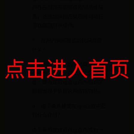
户在应用内部购买虚拟物品或服
务，这些虚拟物品或服务可以在
游戏或应用中使用。
8. 应用内购买模式的优缺点是
什么？
点击进入首页
应用内购买模式的优点是可以增
加应用的收入，提高用户的忠诚
度。缺点是可能会让用户感到厌
烦或者过于依赖这种虚拟物品。
9. 电子商务模式在app运营中起
到什么作用？
电子商务模式可以让应用成为一