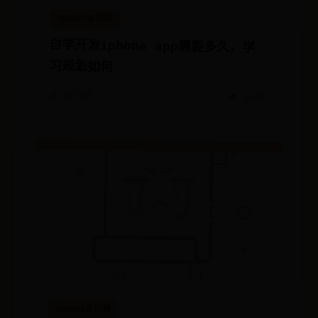
365bet备用器
自学开发iphone app需要多久，学
习规划如何
📅 07-06
👁️ 3837
365bet备用器