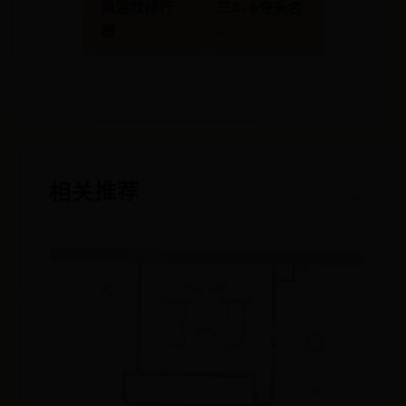
兰3-0夺头名
鱼游戏排行
→
榜
相关推荐