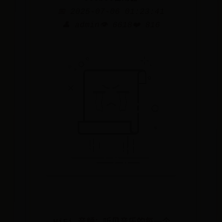
📅 2025-07-06 01:23:41
👤 admin
👁️ 6618
❤️ 816