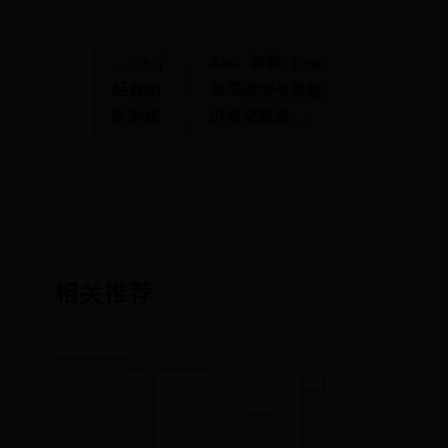
AMD 新款 65W
← 35个
处理器型号参数
经典团
价格全曝光 →
队游戏
相关推荐