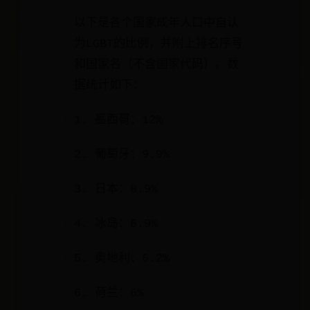
以下是各个国家成年人口中自认
为LGBT的比例，并附上排名序号
和国家名（不含国家代码）。数
据统计如下：
1. 墨西哥：12%
2. 葡萄牙：9.9%
3. 日本：8.9%
4. 冰岛：6.9%
5. 奥地利：6.2%
6. 荷兰：6%