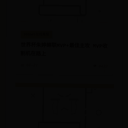
365bet在线客服
世界杯朱婷蝉联MVP+最佳主攻 MVP收
割机在路上
📅 06-27
👁️ 8422