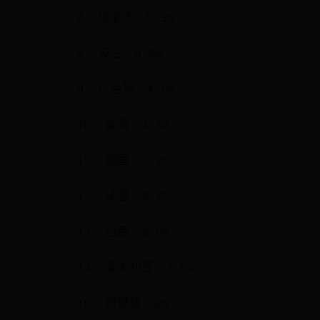
7. 加拿大：5.3%
8. 波兰：4.9%
9. 以色列：4.5%
10. 美国：4.5%
11. 德国：3.9%
12. 法国：3.7%
13. 巴西：3.5%
14. 澳大利亚：3.5%
15. 阿根廷：3%