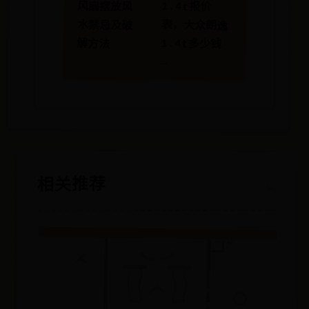
1.4t报价
风扇摆放风
表，大众朗逸
水禁忌及破
1.4t多少钱
解方法
→
相关推荐