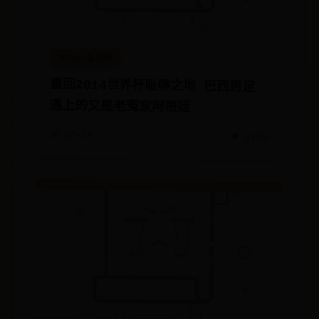
365bet备用器
重回2014世界杯耻辱之地 巴西男足
遇上的又是老冤家阿根廷
📅 06-28
👁️ 8103