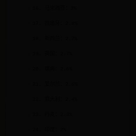
16. 马来西亚：3%
17. 西班牙：2.8%
18. 新西兰：2.7%
19. 英国：2.7%
20. 瑞典：2.6%
21. 爱尔兰：2.6%
22. 意大利：2.4%
23. 丹麦：2.3%
24. 印度：2%