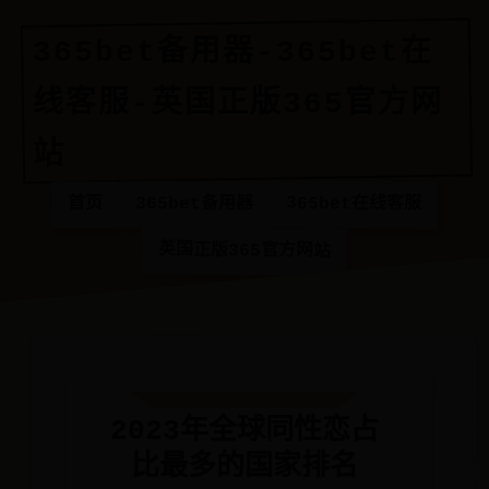
365bet备用器-365bet在
线客服-英国正版365官方网
站
365bet在线客服
365bet备用器
首页
英国正版365官方网站
2023年全球同性恋占
比最多的国家排名