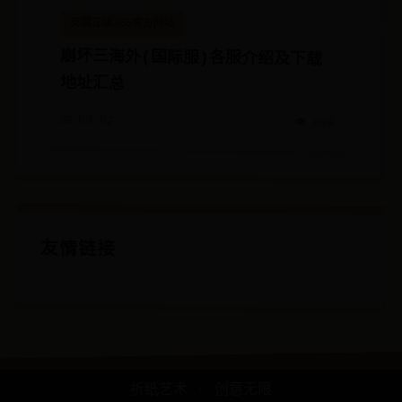
英国正版365官方网站
崩坏三海外(国际服)各服介绍及下载
地址汇总
📅 09-02
👁️ 906
友情链接
折纸艺术 · 创意无限