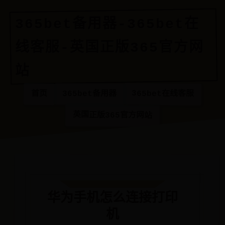
365bet备用器-365bet在
线客服-英国正版365官方网
站
365bet在线客服
365bet备用器
首页
英国正版365官方网站
华为手机怎么连接打印
机