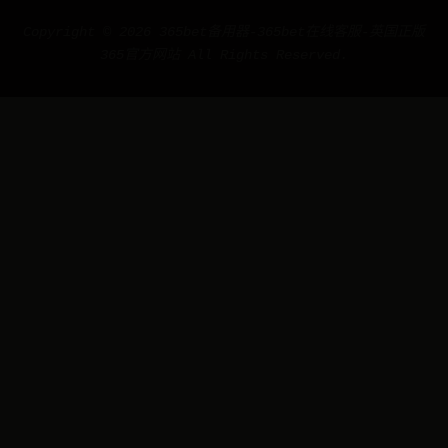
Copyright ©
2026
365bet备用器-365bet在线客服-英国正版
365官方网站 All Rights Reserved.