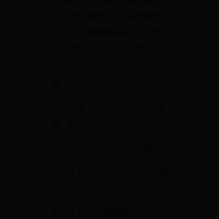
很多现代打印机都支持无线连
接，但如果您的打印机是较老的
型号，可能需要购买一个无线打
印服务器来实现这个功能。
打开华为手机，进入“设置”菜
单。
滑动菜单，找到并点击“更多连
接”选项。
在此菜单中，点击“打印服务”。
打开手机打印服务后，点击“添加
打印机”。
此时手机会搜索周围的打印机设