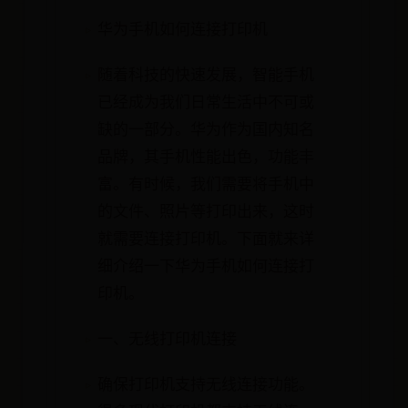
华为手机如何连接打印机
随着科技的快速发展，智能手机
已经成为我们日常生活中不可或
缺的一部分。华为作为国内知名
品牌，其手机性能出色，功能丰
富。有时候，我们需要将手机中
的文件、照片等打印出来，这时
就需要连接打印机。下面就来详
细介绍一下华为手机如何连接打
印机。
一、无线打印机连接
确保打印机支持无线连接功能。