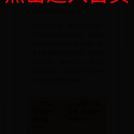
rmdir emptyFolder “`5. 根
据需要确认删除操作。
需要注意的是，删除文件夹是一
个具有潜在风险的操作，请确保
所要删除的文件夹是正确的，并
且不再需要其中的内容。在使用
rm命令时，请特别小心，避免误
删重要文件。建议在执行删除命
令之前先进行备份操作。
pubg按键大全
← 学会与
分享 绝地求生
父母有效
按键一览​ →
的沟通
PPT