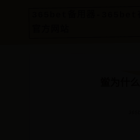
365bet备用器-365b
官方网站
鲎为什么
365