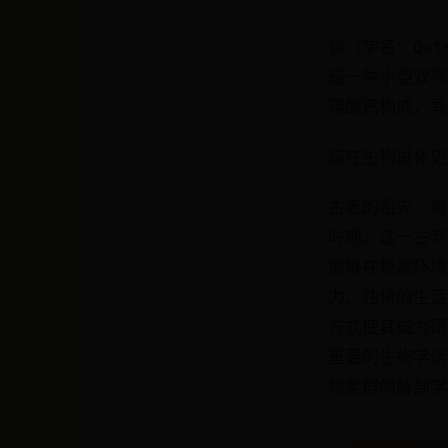
鲎（学名：Os
是一种小型双壳
碳酸钙构成，具
鲎在生物进化史
古老的祖先：鲎
时期。这一古老
能够在极端环境
力。独特的生活
方式使其成为研
重要的生物学信
物类群的解剖学