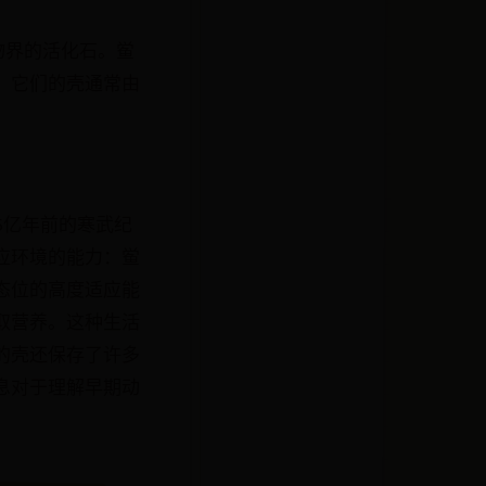
物界的活化石。鲎
。它们的壳通常由
5亿年前的寒武纪
应环境的能力：鲎
态位的高度适应能
取营养。这种生活
的壳还保存了许多
息对于理解早期动