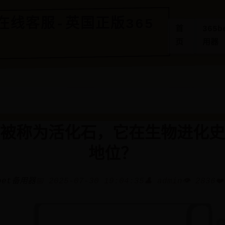
et在线客服-英国正版365
365b
首
用器
页
被称为活化石，它在生物进化史
地位？
bet备用器
📅 2025-07-30 19:04:35
👤 admin
👁️ 2836
❤️