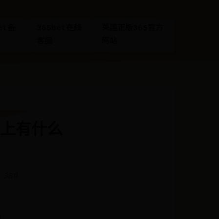
英国正版365官方
365bet在线
et备
网站
客服
上有什么
 389